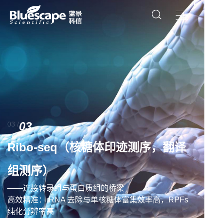
03
03 /
Ribo-seq（核糖体印迹测序，翻译
组测序）
——连接转录组与蛋白质组的桥梁
高效精准：rRNA 去除与单核糖体富集效率高，RPFs
纯化分辨率高