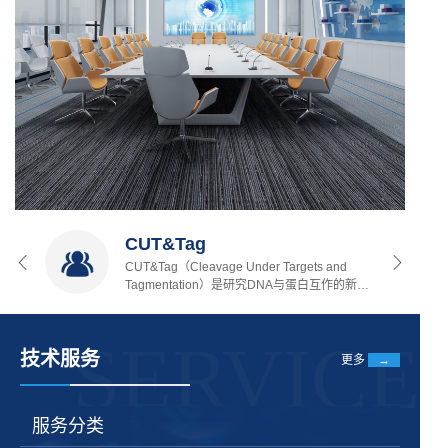
ABOUT
US
CUT&Tag
CUT&Tag（Cleavage Under Targets and
Tagmentation）是研究DNA与蛋白互作的新技
术。与ChIP-Seq相比，CUT&Tag不需要甲醛
交联和免疫共沉淀的过程，而是通过靶蛋白的
SERVICE
抗体和Protein A的介导，使Protein A融合的
技术服务
Tn5转座酶靶向并切割DNA，同时在序列两端
更多
→
加上测序接头，经PCR扩增后形成高通量测序
文库。
服务分类