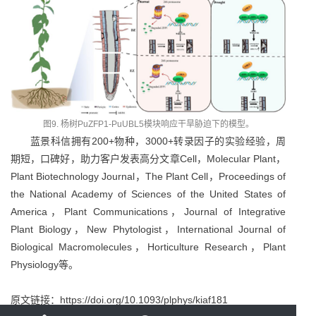
图9. 杨树PuZFP1-PuUBL5模块响应干旱胁迫下的模型。
蓝景科信拥有200+物种，3000+转录因子的实验经验，周
期短，口碑好，助力客户发表高分文章Cell，Molecular Plant，
Plant Biotechnology Journal，The Plant Cell，Proceedings of
the National Academy of Sciences of the United States of
America，Plant Communications，Journal of Integrative
Plant Biology，New Phytologist，International Journal of
Biological Macromolecules，Horticulture Research，Plant
Physiology等。
原文链接：https://doi.org/10.1093/plphys/kiaf181