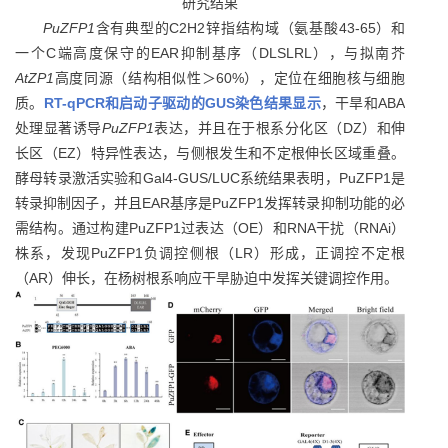
研究结果
PuZFP1
含有典型的C2H2锌指结构域（氨基酸43-65）和
一个C端高度保守的EAR抑制基序（DLSLRL），与拟南芥
AtZP1
高度同源（结构相似性＞60%），定位在细胞核与细胞
质。
RT-qPCR和启动子驱动的GUS染色结果显示
，干旱和ABA
处理显著诱导
PuZFP1
表达，并且在于根系分化区（DZ）和伸
长区（EZ）特异性表达，与侧根发生和不定根伸长区域重叠。
酵母转录激活实验和Gal4-GUS/LUC系统结果表明，PuZFP1是
转录抑制因子，并且EAR基序是PuZFP1发挥转录抑制功能的必
需结构。通过构建PuZFP1过表达（OE）和RNA干扰（RNAi）
株系，发现PuZFP1负调控侧根（LR）形成，正调控不定根
（AR）伸长，在杨树根系响应干旱胁迫中发挥关键调控作用。