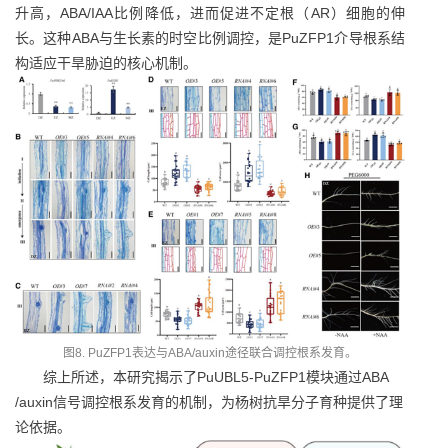
升高，ABA/IAA比例降低，进而促进不定根（AR）细胞的伸
长。这种ABA与生长素的时空比例调控，是PuZFP1介导根系结
构适应干旱胁迫的核心机制。
图8. PuZFP1表达与ABA/auxin途径联合调控根系发育。
综上所述，本研究揭示了PuUBL5-PuZFP1模块通过ABA
/auxin信号调控根系发育的机制，为杨树抗旱分子育种提供了理
论依据。