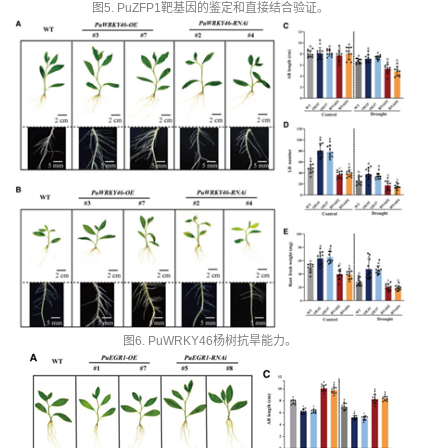
图5. PuZFP1靶基因的鉴定和直接结合验证。
图6. PuWRKY46杨树抗旱能力。