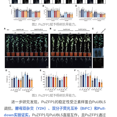
图2. PuZFP1赋予杨树抗旱能力。
图3. PuZFP1赋予杨树抗旱能力。
进一步研究发现，PuZFP1的稳定性受泛素样蛋白PuUBL5
调控。
酵母双杂交（
Y2H
）、双分子荧光互补（
BiFC
）和
Pull-
down
实验证实，
PuZFP1与PuUBL5直接互作，且PuZFP1通过