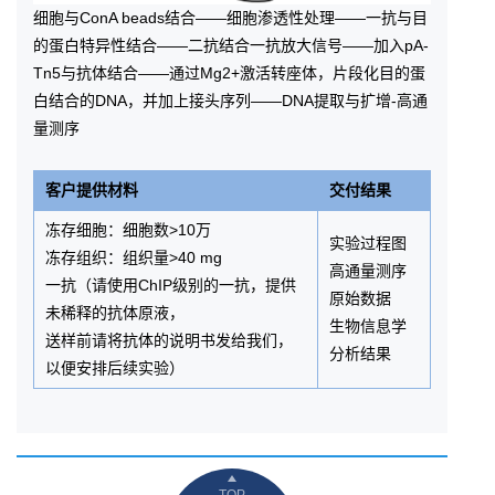
细胞与ConA beads结合——细胞渗透性处理——一抗与目
的蛋白特异性结合——二抗结合一抗放大信号——加入pA-
Tn5与抗体结合——通过Mg2+激活转座体，片段化目的蛋
白结合的DNA，并加上接头序列——DNA提取与扩增-高通
量测序
客户提供材料
交付结果
冻存细胞：细胞数>10万
实验过程图
冻存组织：组织量>40 mg
高通量测序
一抗（请使用ChIP级别的一抗，提供
原始数据
未稀释的抗体原液，
生物信息学
送样前请将抗体的说明书发给我们，
分析结果
以便安排后续实验）
TOP