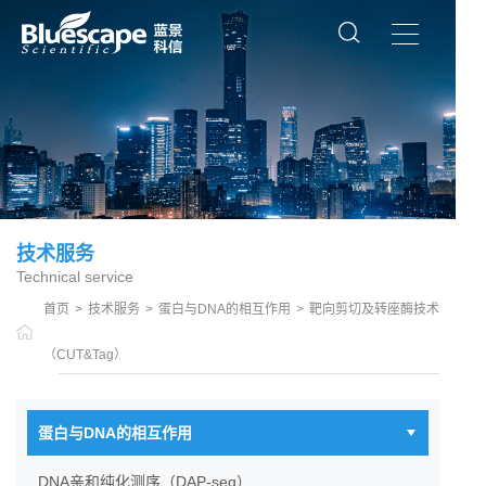
技术服务
Technical service
首页
>
技术服务
>
蛋白与DNA的相互作用
>
靶向剪切及转座酶技术
（CUT&Tag）
蛋白与DNA的相互作用
DNA亲和纯化测序（DAP-seq）