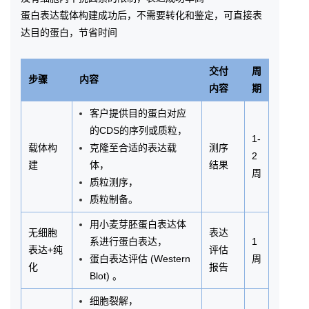
蛋白表达载体构建成功后，不需要转化和鉴定，可直接表
达目的蛋白，节省时间
交付
周
步骤
内容
内容
期
客户提供目的蛋白对应
的CDS的序列或质粒，
1-
载体构
克隆至合适的表达载
测序
2
建
体，
结果
周
质粒测序，
质粒制备。
用小麦芽胚蛋白表达体
无细胞
表达
系进行蛋白表达，
1
表达+纯
评估
蛋白表达评估 (Western
周
化
报告
Blot) 。
细胞裂解，