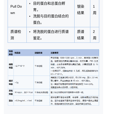
目的蛋白和总蛋白孵
Pull Do
银染
1
育，
wn
结果
周
洗脱与目的蛋白结合的
蛋白。
质谱检
将洗脱的蛋白进行质谱
质谱
2
测
鉴定。
结果
周